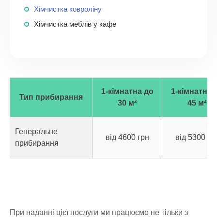
Хімчистка ковроліну
Хімчистка меблів у кафе
1-кімнатна до
1-кімнатна 
Тип прибирання
30 м²
45 м²
Генеральне
від 4600 грн
від 5300 гр
прибирання
При наданні цієї послуги ми працюємо не тільки з