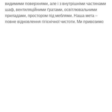
видимими поверхнями, але і з внутрішніми частинами
шаф, вентиляційними ґратами, освітлювальними
приладами, простором під меблями. Наша мета –
повне відновлення гігієнічної чистоти. Ми привозимо
все необхідне обладнання
додому
, включаючи
парогенератори та екстрактори.
ЩО ВКЛЮЧАЄ ГЕНЕРАЛЬНЕ ПРИБИРАННЯ
Генеральне прибирання квартир та офісів
– це
розширений комплекс операцій, які виконують клінери
CLEAN-HOME. Використовуються професійні
безпечні засоби, сертифіковане обладнання та
методики з урахуванням матеріалів та призначення
приміщення.
Основні етапи: