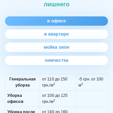
лишнего
в офисе
в квартире
мойка окон
химчистка
Генеральная
от 110 до 150
-5 грн. от 100
2
2
уборка
грн./м
м
Уборка
от 100 до 125
2
офисов
грн./м
Уборка после
от 140 до 160