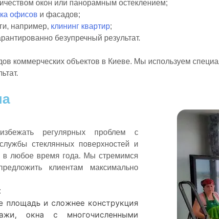
личеством окон или панорамным остеклением;
ка офисов
и фасадов;
ги, например,
клининг квартир
;
гарантированно безупречный результат.
дов коммерческих объектов
в Киеве
. Мы используем специ
ьтат.
на
избежать регулярных проблем с
 службы стеклянных поверхностей и
я в любое время года. Мы стремимся
предложить клиентам максимально
:
е площадь и сложнее конструкция
ражи, окна с многочисленными